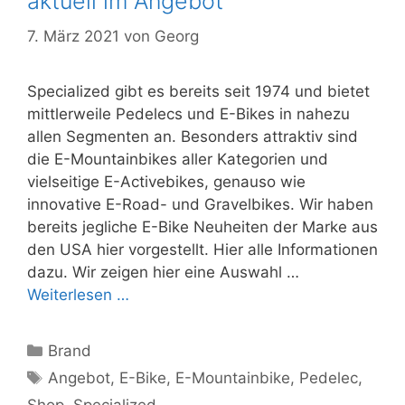
aktuell im Angebot
7. März 2021
von
Georg
Specialized gibt es bereits seit 1974 und bietet
mittlerweile Pedelecs und E-Bikes in nahezu
allen Segmenten an. Besonders attraktiv sind
die E-Mountainbikes aller Kategorien und
vielseitige E-Activebikes, genauso wie
innovative E-Road- und Gravelbikes. Wir haben
bereits jegliche E-Bike Neuheiten der Marke aus
den USA hier vorgestellt. Hier alle Informationen
dazu. Wir zeigen hier eine Auswahl …
Weiterlesen …
Kategorien
Brand
Schlagwörter
Angebot
,
E-Bike
,
E-Mountainbike
,
Pedelec
,
Shop
,
Specialized