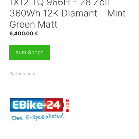
1X12 TQ 966H – 28 Zoll
360Wh 12K Diamant – Mint
Green Matt
6,400.00
€
zum Shop*
Partnershop: