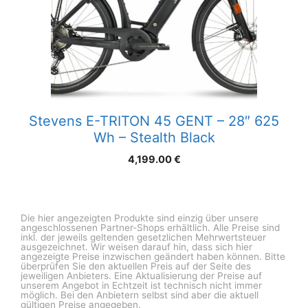
Stevens E-TRITON 45 GENT – 28″ 625
Wh – Stealth Black
4,199.00
€
Die hier angezeigten Produkte sind einzig über unsere
angeschlossenen Partner-Shops erhältlich. Alle Preise sind
inkl. der jeweils geltenden gesetzlichen Mehrwertsteuer
ausgezeichnet. Wir weisen darauf hin, dass sich hier
angezeigte Preise inzwischen geändert haben können. Bitte
überprüfen Sie den aktuellen Preis auf der Seite des
jeweiligen Anbieters. Eine Aktualisierung der Preise auf
unserem Angebot in Echtzeit ist technisch nicht immer
möglich. Bei den Anbietern selbst sind aber die aktuell
gültigen Preise angegeben.