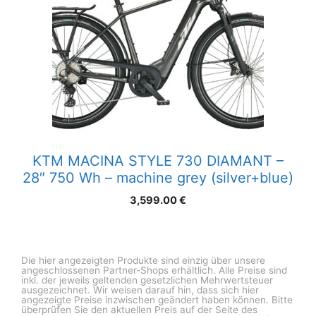
KTM MACINA STYLE 730 DIAMANT –
28″ 750 Wh – machine grey (silver+blue)
3,599.00
€
Die hier angezeigten Produkte sind einzig über unsere
angeschlossenen Partner-Shops erhältlich. Alle Preise sind
inkl. der jeweils geltenden gesetzlichen Mehrwertsteuer
ausgezeichnet. Wir weisen darauf hin, dass sich hier
angezeigte Preise inzwischen geändert haben können. Bitte
überprüfen Sie den aktuellen Preis auf der Seite des