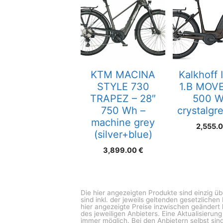
KTM MACINA
Kalkhoff
STYLE 730
1.B MOVE
TRAPEZ – 28″
500 W
750 Wh –
crystalgr
machine grey
2,555.
(silver+blue)
3,899.00
€
Die hier angezeigten Produkte sind einzig ü
sind inkl. der jeweils geltenden gesetzliche
hier angezeigte Preise inzwischen geändert 
des jeweiligen Anbieters. Eine Aktualisierun
immer möglich. Bei den Anbietern selbst sind