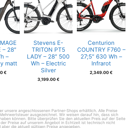
 IMAGE
Stevens E-
Centurion
 – 28″
TRITON PT5
COUNTRY F760 –
h –
LADY – 28″ 500
27;5″ 630 Wh –
ey matt
Wh – Electric
Infrarot
Silver
00
€
2,349.00
€
3,199.00
€
ber unsere angeschlossenen Partner-Shops erhältlich. Alle Preise
n Mehrwertsteuer ausgezeichnet. Wir weisen darauf hin, dass sich
haben können. Bitte überprüfen Sie den aktuellen Preis auf der Seite
g der Preise auf unserem Angebot in Echtzeit ist technisch nicht
 aber die aktuell gültigen Preise angegeben.