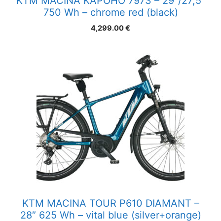
KTM MACINA KAPOHO 7973 – 29″/27;5″
750 Wh – chrome red (black)
4,299.00
€
KTM MACINA TOUR P610 DIAMANT –
28″ 625 Wh – vital blue (silver+orange)