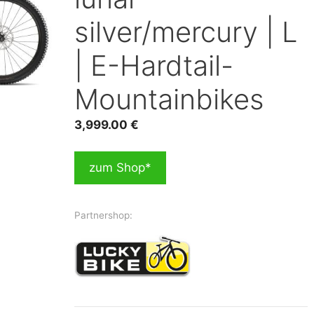
silver/mercury | L
| E-Hardtail-
Mountainbikes
3,999.00
€
zum Shop*
Partnershop: