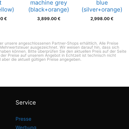
t
machine grey
blue
llow)
(black+orange)
(silver+orange)
00
€
3,899.00
€
2,998.00
€
ber unsere angeschlossenen Partner-Shops erhältlich. Alle Preise
n Mehrwertsteuer ausgezeichnet. Wir weisen darauf hin, dass sich
haben können. Bitte überprüfen Sie den aktuellen Preis auf der Seite
g der Preise auf unserem Angebot in Echtzeit ist technisch nicht
 aber die aktuell gültigen Preise angegeben.
Service
Presse
Werbung