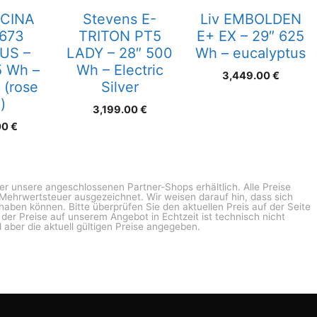
CINA
Stevens E-
Liv EMBOLDEN
673
TRITON PT5
E+ EX – 29″ 625
US –
LADY – 28″ 500
Wh – eucalyptus
5 Wh –
Wh – Electric
3,449.00
€
 (rose
Silver
)
3,199.00
€
00
€
ber unsere angeschlossenen Partner-Shops erhältlich. Alle Preise
n Mehrwertsteuer ausgezeichnet. Wir weisen darauf hin, dass sich
haben können. Bitte überprüfen Sie den aktuellen Preis auf der Seite
g der Preise auf unserem Angebot in Echtzeit ist technisch nicht
 aber die aktuell gültigen Preise angegeben.