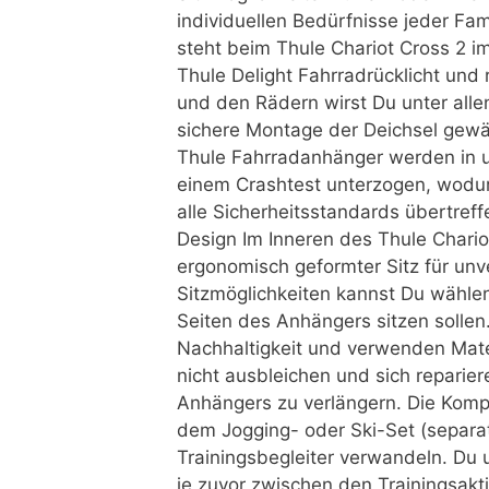
individuellen Bedürfnisse jeder Fa
steht beim Thule Chariot Cross 2 
Thule Delight Fahrradrücklicht und
und den Rädern wirst Du unter al
sichere Montage der Deichsel gewähr
Thule Fahrradanhänger werden in 
einem Crashtest unterzogen, wodur
alle Sicherheitsstandards übertreff
Design Im Inneren des Thule Chariot
ergonomisch geformter Sitz für unv
Sitzmöglichkeiten kannst Du wählen
Seiten des Anhängers sitzen sollen
Nachhaltigkeit und verwenden Mater
nicht ausbleichen und sich reparie
Anhängers zu verlängern. Die Kompl
dem Jogging- oder Ski-Set (separat 
Trainingsbegleiter verwandeln. Du
je zuvor zwischen den Trainingsakti