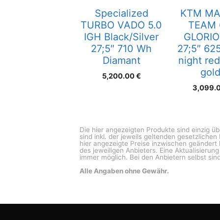
Specialized
KTM MA
TURBO VADO 5.0
TEAM 
IGH Black/Silver
GLORIO
27;5″ 710 Wh
27;5″ 62
Diamant
night red
gold
5,200.00
€
3,099.
Die hier angezeigten Produkte sind einzig ü
sind inkl. der jeweils geltenden gesetzliche
hier angezeigte Preise inzwischen geändert 
des jeweiligen Anbieters. Eine Aktualisierun
immer möglich. Bei den Anbietern selbst sind
Alle Angaben ohne Gewähr.