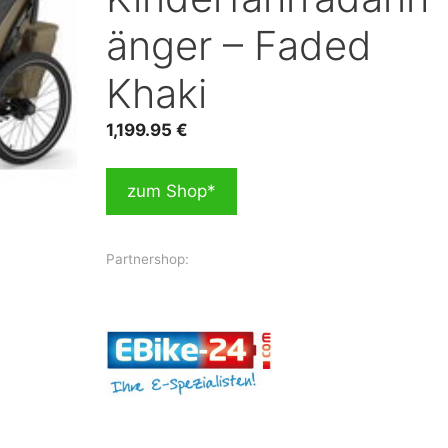
änger – Faded
Khaki
1,199.95
€
zum Shop*
Partnershop: