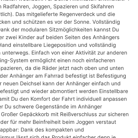
zum Radfahren, Joggen, Spazieren und Skifahren
tlich). Das mitgelieferte Regenverdeck und die
cken und schützen es vor der Sonne. Vollständig
 Dank der modularen Sitzmöglichkeiten kannst Du
der zwei Kinder auf beiden Seiten des Anhängers
 Hand einstellbare Liegeposition und vollständig
n unterwegs. Einfach von einer Aktivität zur anderen
Wing-System ermöglicht einen noch einfacheren
azieren, da die Räder jetzt nach oben und unten
er Anhänger am Fahrrad befestigt ist Befestigung
er neuen Deichsel kann der Anhänger einfach und
efestigt und wieder abmontiert werden Einstellbare
amit Du den Komfort der Fahrt individuell anpassen
der Du schwere Gegenstände im Anhänger
 Großer Gepäckkorb mit Reißverschluss zur sicheren
r für mehr Beinfreiheit beim Joggen verstaut
appbar: Dank des kompakten und
smus lässt sich das Produkt einfacher denn je