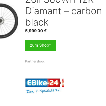
Diamant – carbon
black
5,999.00
€
zum Shop*
Partnershop: