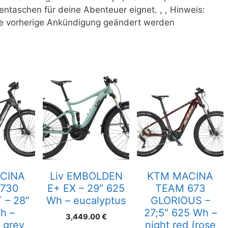
taschen für deine Abenteuer eignet. , , Hinweis:
ne vorherige Ankündigung geändert werden
CINA
Liv EMBOLDEN
KTM MACINA
 730
E+ EX – 29″ 625
TEAM 673
 – 28″
Wh – eucalyptus
GLORIOUS –
h –
27;5″ 625 Wh –
3,449.00
€
 grey
night red (rose