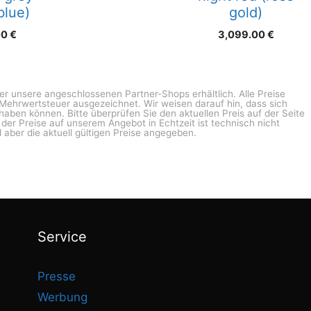
blue)
gold)
00
€
3,099.00
€
ber unsere angeschlossenen Partner-Shops erhältlich. Alle Preise
n Mehrwertsteuer ausgezeichnet. Wir weisen darauf hin, dass sich
haben können. Bitte überprüfen Sie den aktuellen Preis auf der Seite
g der Preise auf unserem Angebot in Echtzeit ist technisch nicht
 aber die aktuell gültigen Preise angegeben.
Service
Presse
Werbung