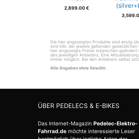
(silver+
2,899.00
€
3,599.
Die hier angezeigten Produkte sind einzig ü
sind inkl. der jeweils geltenden gesetzliche
hier angezeigte Preise inzwischen geändert 
des jeweiligen Anbieters. Eine Aktualisierun
immer möglich. Bei den Anbietern selbst sind
Alle Angaben ohne Gewähr.
ÜBER PEDELECS & E-BIKES
Das Internet-Magazin
Pedelec-Elektro-
Fahrrad.de
möchte interessierte Leser