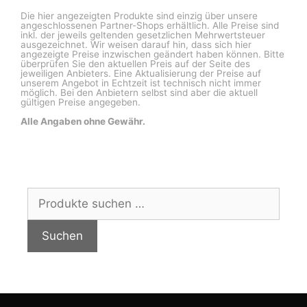
Die hier angezeigten Produkte sind einzig über unsere
angeschlossenen Partner-Shops erhältlich. Alle Preise sind
inkl. der jeweils geltenden gesetzlichen Mehrwertsteuer
ausgezeichnet. Wir weisen darauf hin, dass sich hier
angezeigte Preise inzwischen geändert haben können. Bitte
überprüfen Sie den aktuellen Preis auf der Seite des
jeweiligen Anbieters. Eine Aktualisierung der Preise auf
unserem Angebot in Echtzeit ist technisch nicht immer
möglich. Bei den Anbietern selbst sind aber die aktuell
gültigen Preise angegeben.
Alle Angaben ohne Gewähr.
Suchen
nach:
Suchen