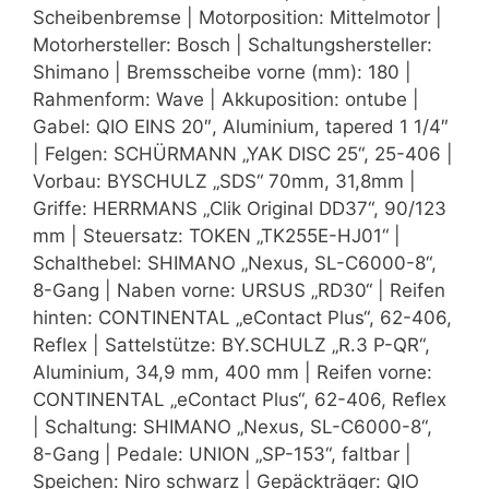
Scheibenbremse | Motorposition: Mittelmotor |
Motorhersteller: Bosch | Schaltungshersteller:
Shimano | Bremsscheibe vorne (mm): 180 |
Rahmenform: Wave | Akkuposition: ontube |
Gabel: QIO EINS 20″, Aluminium, tapered 1 1/4″
| Felgen: SCHÜRMANN „YAK DISC 25“, 25-406 |
Vorbau: BYSCHULZ „SDS“ 70mm, 31,8mm |
Griffe: HERRMANS „Clik Original DD37“, 90/123
mm | Steuersatz: TOKEN „TK255E-HJ01“ |
Schalthebel: SHIMANO „Nexus, SL-C6000-8“,
8-Gang | Naben vorne: URSUS „RD30“ | Reifen
hinten: CONTINENTAL „eContact Plus“, 62-406,
Reflex | Sattelstütze: BY.SCHULZ „R.3 P-QR“,
Aluminium, 34,9 mm, 400 mm | Reifen vorne:
CONTINENTAL „eContact Plus“, 62-406, Reflex
| Schaltung: SHIMANO „Nexus, SL-C6000-8“,
8-Gang | Pedale: UNION „SP-153“, faltbar |
Speichen: Niro schwarz | Gepäckträger: QIO