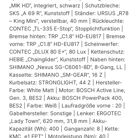
„MIK HD“, integriert, schwarz | Schutzbleche:
SKS „A 69 R“, Kunststoff | Ständer: URSUS „R78
– King Mini“, verstellbar, 40 mm | Rückleuchte:
CONTEC „TL-335 E-Stop“, Stopplichtfunktion |
Bremse hinten: TRP „C1.8“ HD-EU817 | Bremse
vorne: TRP „C1.8“ HD-EU817 | Scheinwerfer:
CONTEC „DLUX 80 E+“, 80 Lux | Kettenschutz:
HEBIE „Chainglider“, Kunststoff | Naben hinten:
SHIMANO „Nexus SG-C6061-8D“, 8-Gang, LL |
Kassette: SHIMANO „SM-GEAR“, 16 Z |
Kurbelsatz: STRONGLIGHT, 44 Z | Hersteller-
Farbe: White Matt | Motor: BOSCH Active Line,
Gen. 3, BES2 | Akku: BOSCH PowerPack 400,
BES2 | Farbe: Weiß | Laufradgröße vorne : 20 |
Gabelhersteller: Sonstige | Lenker: ERGOTEC
„Lady Town“, 620 mm, 31,8 mm | Akku-
Kapazität (Wh): 400 | Ganganzahl: 8 | Kette:
KMC „e1 EPT“ | Motorleistung (Nm): 40 |