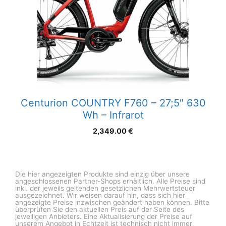
Centurion COUNTRY F760 – 27;5″ 630
Wh – Infrarot
2,349.00
€
Die hier angezeigten Produkte sind einzig über unsere
angeschlossenen Partner-Shops erhältlich. Alle Preise sind
inkl. der jeweils geltenden gesetzlichen Mehrwertsteuer
ausgezeichnet. Wir weisen darauf hin, dass sich hier
angezeigte Preise inzwischen geändert haben können. Bitte
überprüfen Sie den aktuellen Preis auf der Seite des
jeweiligen Anbieters. Eine Aktualisierung der Preise auf
unserem Angebot in Echtzeit ist technisch nicht immer