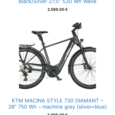
Black/Silver 27;5″ 530 Wh Wave
2,599.00
€
KTM MACINA STYLE 730 DIAMANT –
28″ 750 Wh – machine grey (silver+blue)