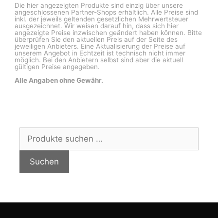
Die hier angezeigten Produkte sind einzig über unsere
angeschlossenen Partner-Shops erhältlich. Alle Preise sind
inkl. der jeweils geltenden gesetzlichen Mehrwertsteuer
ausgezeichnet. Wir weisen darauf hin, dass sich hier
angezeigte Preise inzwischen geändert haben können. Bitte
überprüfen Sie den aktuellen Preis auf der Seite des
jeweiligen Anbieters. Eine Aktualisierung der Preise auf
unserem Angebot in Echtzeit ist technisch nicht immer
möglich. Bei den Anbietern selbst sind aber die aktuell
gültigen Preise angegeben.
Alle Angaben ohne Gewähr.
Suchen
nach:
Suchen