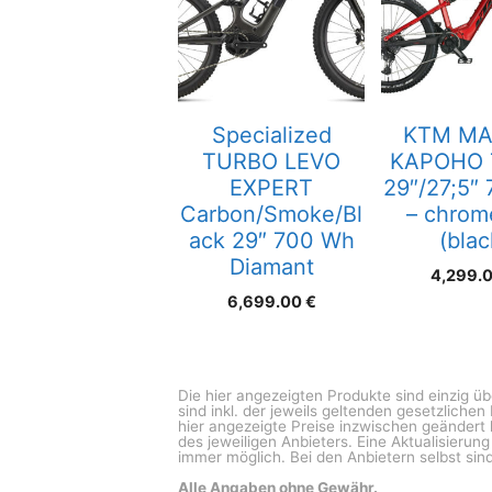
Specialized
KTM MA
TURBO LEVO
KAPOHO 
EXPERT
29″/27;5″
Carbon/Smoke/Bl
– chrom
ack 29″ 700 Wh
(blac
Diamant
4,299.
6,699.00
€
Die hier angezeigten Produkte sind einzig ü
sind inkl. der jeweils geltenden gesetzliche
hier angezeigte Preise inzwischen geändert 
des jeweiligen Anbieters. Eine Aktualisierun
immer möglich. Bei den Anbietern selbst sind
Alle Angaben ohne Gewähr.