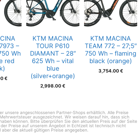
CINA
KTM MACINA
KTM MACINA
7973 –
TOUR P610
TEAM 772 – 27;5″
 750 Wh
DIAMANT – 28″
750 Wh – flaming
e red
625 Wh – vital
black (orange)
k)
blue
3,754.00
€
(silver+orange)
00
€
2,998.00
€
ber unsere angeschlossenen Partner-Shops erhältlich. Alle Preise
n Mehrwertsteuer ausgezeichnet. Wir weisen darauf hin, dass sich
haben können. Bitte überprüfen Sie den aktuellen Preis auf der Seite
g der Preise auf unserem Angebot in Echtzeit ist technisch nicht
 aber die aktuell gültigen Preise angegeben.