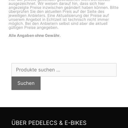
ausgezeichnet. Wir weisen darauf hin, dass sich hier
angezeigte Preise inzwischen geändert haben können. Bitte
überprüfen Sie den aktuellen Preis auf der Seite des
jeweiligen Anbieters. Eine Aktualisierung der Preise auf
unserem Angebot in Echtzeit ist technisch nicht immer
möglich. Bei den Anbietern selbst sind aber die aktuell
gültigen Preise angegeben.
Alle Angaben ohne Gewähr.
Suchen
nach:
Suchen
ÜBER PEDELECS & E-BIKES