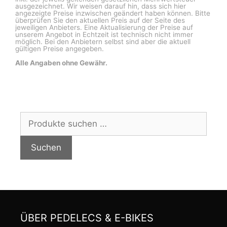
ausgezeichnet. Wir weisen darauf hin, dass sich hier
angezeigte Preise inzwischen geändert haben können. Bitte
überprüfen Sie den aktuellen Preis auf der Seite des
jeweiligen Anbieters. Eine Aktualisierung der Preise auf
unserem Angebot in Echtzeit ist technisch nicht immer
möglich. Bei den Anbietern selbst sind aber die aktuell
gültigen Preise angegeben.
Alle Angaben ohne Gewähr.
Suchen
nach:
Suchen
ÜBER PEDELECS & E-BIKES