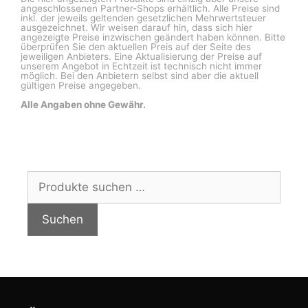
angeschlossenen Partner-Shops erhältlich. Alle Preise sind
inkl. der jeweils geltenden gesetzlichen Mehrwertsteuer
ausgezeichnet. Wir weisen darauf hin, dass sich hier
angezeigte Preise inzwischen geändert haben können. Bitte
überprüfen Sie den aktuellen Preis auf der Seite des
jeweiligen Anbieters. Eine Aktualisierung der Preise auf
unserem Angebot in Echtzeit ist technisch nicht immer
möglich. Bei den Anbietern selbst sind aber die aktuell
gültigen Preise angegeben.
Alle Angaben ohne Gewähr.
Suchen
nach:
Suchen