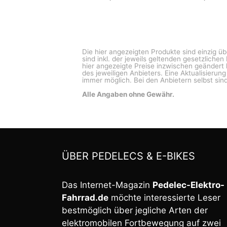
Die hier angezeigten Produkte sind einzig ü
sind inkl. der jeweils geltenden gesetzliche
hier angezeigte Preise inzwischen geändert 
des jeweiligen Anbieters. Eine Aktualisierun
immer möglich. Bei den Anbietern selbst sind
Alle Angaben ohne Gewähr.
ÜBER PEDELECS & E-BIKES
Das Internet-Magazin
Pedelec-Elektro-
Fahrrad.de
möchte interessierte Leser
bestmöglich über jegliche Arten der
elektromobilen Fortbewegung auf zwei