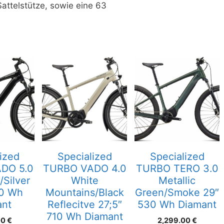
attelstütze, sowie eine 63
ized
Specialized
Specialized
DO 5.0
TURBO VADO 4.0
TURBO TERO 3.0
/Silver
White
Metallic
10 Wh
Mountains/Black
Green/Smoke 29″
ant
Reflecitve 27;5″
530 Wh Diamant
710 Wh Diamant
00
€
2,299.00
€