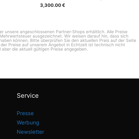
3,300.00
€
ber unsere angeschlossenen Partner-Shops erhältlich. Alle Preise
n Mehrwertsteuer ausgezeichnet. Wir weisen darauf hin, dass sich
haben können. Bitte überprüfen Sie den aktuellen Preis auf der Seite
g der Preise auf unserem Angebot in Echtzeit ist technisch nicht
 aber die aktuell gültigen Preise angegeben.
Service
Presse
Werbung
Newsletter