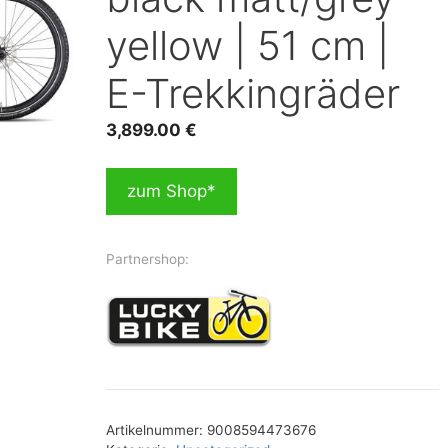
yellow | 51 cm |
E-Trekkingräder
3,899.00
€
zum Shop*
Partnershop:
Artikelnummer:
9008594473676