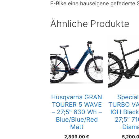
E-Bike eine hauseigene gefederte S
Ähnliche Produkte
Husqvarna GRAN
Special
TOURER 5 WAVE
TURBO VA
– 27;5″ 630 Wh –
IGH Black
Blue/Blue/Red
27;5″ 7
Matt
Diam
2,899.00
€
5,200.