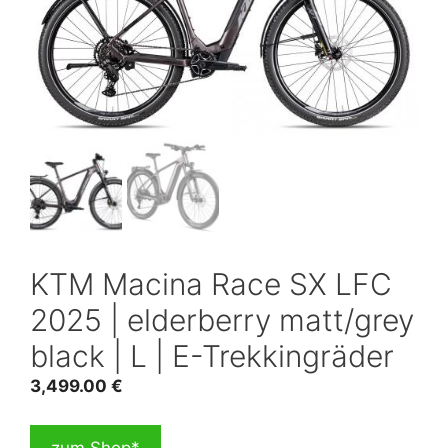
KTM Macina Race SX LFC
2025 | elderberry matt/grey
black | L | E-Trekkingräder
3,499.00
€
zum Shop*