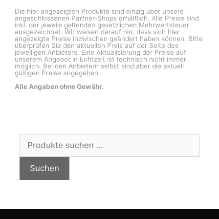
Die hier angezeigten Produkte sind einzig über unsere
angeschlossenen Partner-Shops erhältlich. Alle Preise sind
inkl. der jeweils geltenden gesetzlichen Mehrwertsteuer
ausgezeichnet. Wir weisen darauf hin, dass sich hier
angezeigte Preise inzwischen geändert haben können. Bitte
überprüfen Sie den aktuellen Preis auf der Seite des
jeweiligen Anbieters. Eine Aktualisierung der Preise auf
unserem Angebot in Echtzeit ist technisch nicht immer
möglich. Bei den Anbietern selbst sind aber die aktuell
gültigen Preise angegeben.
Alle Angaben ohne Gewähr.
Suchen
nach:
Suchen