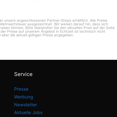
ber unsere angeschlossenen Partner-Shops erhältlich. Alle Preise
n Mehrwertsteuer ausgezeichnet. Wir weisen darauf hin, dass sich
haben können. Bitte überprüfen Sie den aktuellen Preis auf der Seite
g der Preise auf unserem Angebot in Echtzeit ist technisch nicht
 aber die aktuell gültigen Preise angegeben.
Service
Presse
Werbung
Newsletter
Aktuelle Jobs