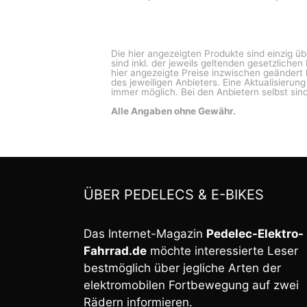
Die hier angezeigten Produkte sind einzig ü
sind inkl. der jeweils geltenden gesetzliche
hier angezeigte Preise inzwischen geändert 
des jeweiligen Anbieters. Eine Aktualisierun
immer möglich. Bei den Anbietern selbst sind
Alle Angaben ohne Gewähr.
ÜBER PEDELECS & E-BIKES
Das Internet-Magazin
Pedelec-Elektro-
Fahrrad.de
möchte interessierte Leser
bestmöglich über jegliche Arten der
elektromobilen Fortbewegung auf zwei
Rädern informieren.