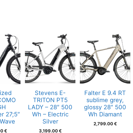
ized
Stevens E-
Falter E 9.4 RT
COMO
TRITON PT5
sublime grey,
GH
LADY – 28″ 500
glossy 28″ 500
er 27;5″
Wh – Electric
Wh Diamant
 Wave
Silver
2,799.00
€
00
€
3,199.00
€