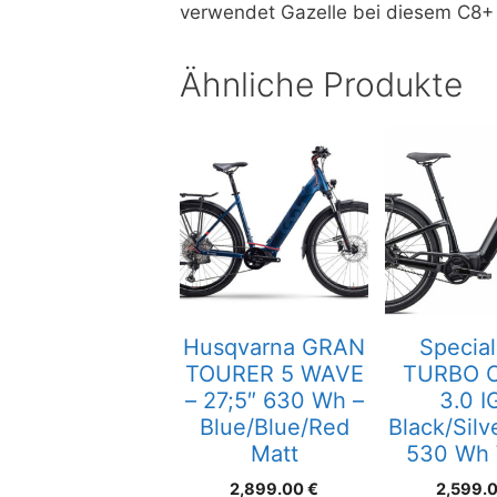
verwendet Gazelle bei diesem C8+
Ähnliche Produkte
Husqvarna GRAN
Special
TOURER 5 WAVE
TURBO 
– 27;5″ 630 Wh –
3.0 I
Blue/Blue/Red
Black/Silv
Matt
530 Wh
2,899.00
€
2,599.