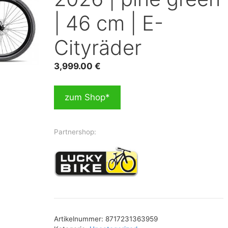
| 46 cm | E-
Cityräder
3,999.00
€
zum Shop*
Partnershop:
Artikelnummer:
8717231363959