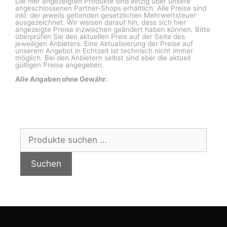
Die hier angezeigten Produkte sind einzig über unsere
angeschlossenen Partner-Shops erhältlich. Alle Preise sind
inkl. der jeweils geltenden gesetzlichen Mehrwertsteuer
ausgezeichnet. Wir weisen darauf hin, dass sich hier
angezeigte Preise inzwischen geändert haben können. Bitte
überprüfen Sie den aktuellen Preis auf der Seite des
jeweiligen Anbieters. Eine Aktualisierung der Preise auf
unserem Angebot in Echtzeit ist technisch nicht immer
möglich. Bei den Anbietern selbst sind aber die aktuell
gültigen Preise angegeben.
Alle Angaben ohne Gewähr.
Suchen
nach:
Suchen