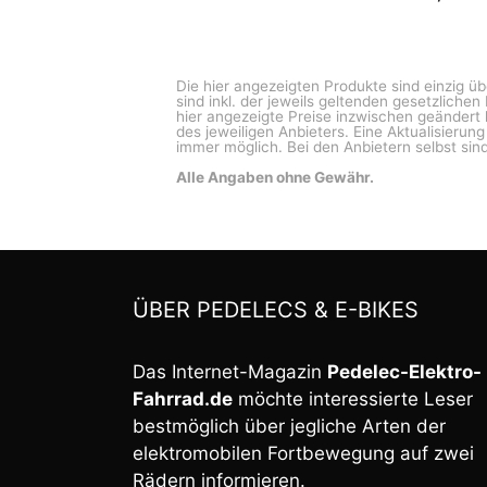
Die hier angezeigten Produkte sind einzig ü
sind inkl. der jeweils geltenden gesetzliche
hier angezeigte Preise inzwischen geändert 
des jeweiligen Anbieters. Eine Aktualisierun
immer möglich. Bei den Anbietern selbst sind
Alle Angaben ohne Gewähr.
ÜBER PEDELECS & E-BIKES
Das Internet-Magazin
Pedelec-Elektro-
Fahrrad.de
möchte interessierte Leser
bestmöglich über jegliche Arten der
elektromobilen Fortbewegung auf zwei
Rädern informieren.