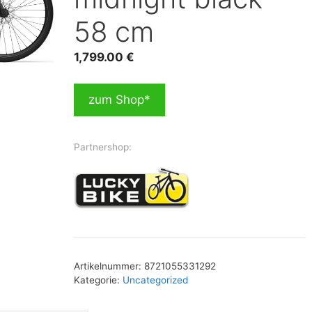
58 cm
1,799.00
€
zum Shop*
Partnershop:
Artikelnummer:
8721055331292
Kategorie:
Uncategorized