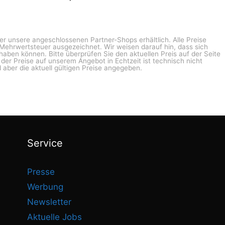
ber unsere angeschlossenen Partner-Shops erhältlich. Alle Preise
n Mehrwertsteuer ausgezeichnet. Wir weisen darauf hin, dass sich
haben können. Bitte überprüfen Sie den aktuellen Preis auf der Seite
g der Preise auf unserem Angebot in Echtzeit ist technisch nicht
 aber die aktuell gültigen Preise angegeben.
Service
Presse
Werbung
Newsletter
Aktuelle Jobs