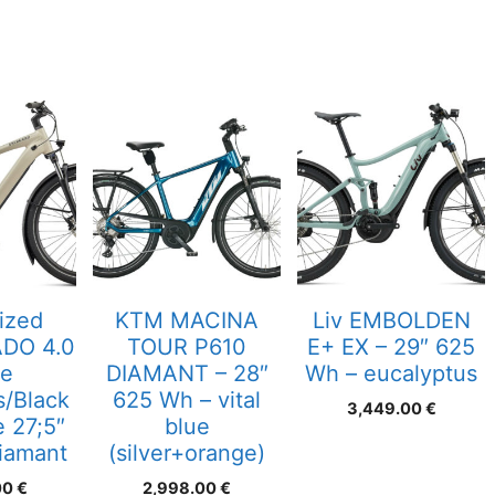
ized
KTM MACINA
Liv EMBOLDEN
DO 4.0
TOUR P610
E+ EX – 29″ 625
te
DIAMANT – 28″
Wh – eucalyptus
/Black
625 Wh – vital
3,449.00
€
e 27;5″
blue
iamant
(silver+orange)
00
€
2,998.00
€