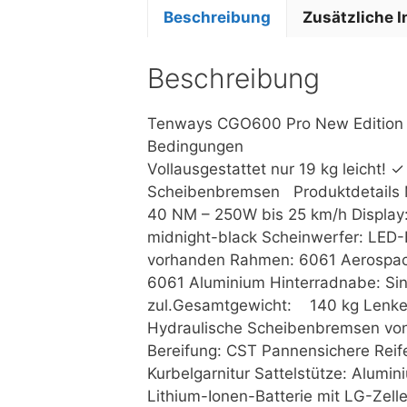
Beschreibung
Zusätzliche 
Beschreibung
Tenways CGO600 Pro New Edition ✓
Bedingungen ✓ He
Vollausgestattet nur 19 kg leicht
Scheibenbremsen Produktdetails 
40 NM – 250W bis 25 km/h Display:
midnight-black Scheinwerfer: LED-F
vorhanden Rahmen: 6061 Aerospac
6061 Aluminium Hinterradnabe: Si
zul.Gesamtgewicht: 140 kg Lenker
Hydraulische Scheibenbremsen vo
Bereifung: CST Pannensichere Reif
Kurbelgarnitur Sattelstütze: Alum
Lithium-Ionen-Batterie mit LG-Zel