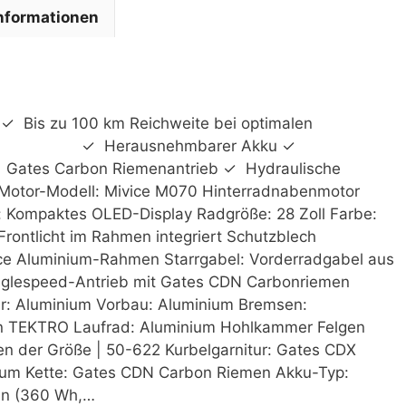
Informationen
 Bis zu 100 km Reichweite bei optimalen
rausnehmbarer Akku ✓
! ✓ Gates Carbon Riemenantrieb ✓ Hydraulische
Motor-Modell: Mivice M070 Hinterradnabenmotor
 Kompaktes OLED-Display Radgröße: 28 Zoll Farbe:
rontlicht im Rahmen integriert Schutzblech
e Aluminium-Rahmen Starrgabel: Vorderradgabel aus
nglespeed-Antrieb mit Gates CDN Carbonriemen
: Aluminium Vorbau: Aluminium Bremsen:
n TEKTRO Laufrad: Aluminium Hohlkammer Felgen
en der Größe | 50-622 Kurbelgarnitur: Gates CDX
inium Kette: Gates CDN Carbon Riemen Akku-Typ:
len (360 Wh,…