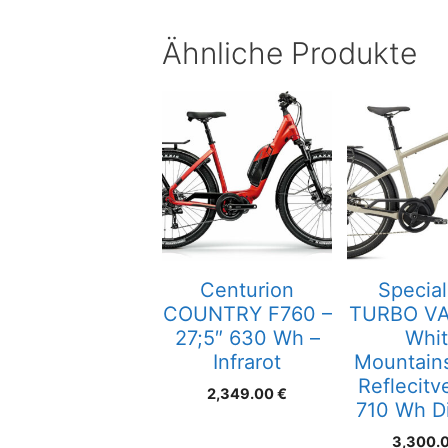
Ähnliche Produkte
Centurion
Special
COUNTRY F760 –
TURBO VA
27;5″ 630 Wh –
Whi
Infrarot
Mountains
Reflecitv
2,349.00
€
710 Wh D
3,300.