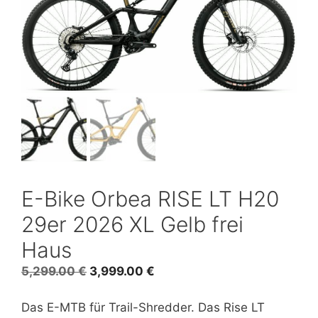
E-Bike Orbea RISE LT H20
29er 2026 XL Gelb frei
Haus
Ursprünglicher
Aktueller
5,299.00
€
3,999.00
€
Preis
Preis
war:
ist:
Das E-MTB für Trail-Shredder. Das Rise LT