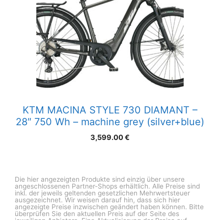
KTM MACINA STYLE 730 DIAMANT –
28″ 750 Wh – machine grey (silver+blue)
3,599.00
€
Die hier angezeigten Produkte sind einzig über unsere
angeschlossenen Partner-Shops erhältlich. Alle Preise sind
inkl. der jeweils geltenden gesetzlichen Mehrwertsteuer
ausgezeichnet. Wir weisen darauf hin, dass sich hier
angezeigte Preise inzwischen geändert haben können. Bitte
überprüfen Sie den aktuellen Preis auf der Seite des