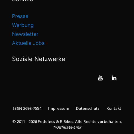
Presse
Werbung
Newsletter
Aktuelle Jobs
Soziale Netzwerke
ISSN 2698-7554
Impressum
Datenschutz
Kontakt
5,299.00
€
© 2011 - 2026 Pedelecs & E-Bikes. Alle Rechte vorbehalten.
zum Shop*
Ursprünglicher
Aktueller
3,999.00
€
*=Affiliate-Link
Preis
Preis