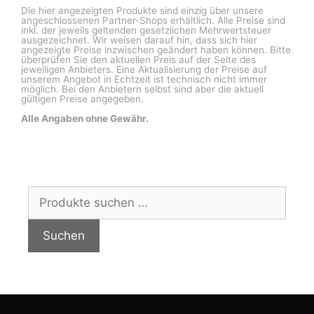
Die hier angezeigten Produkte sind einzig über unsere
angeschlossenen Partner-Shops erhältlich. Alle Preise sind
inkl. der jeweils geltenden gesetzlichen Mehrwertsteuer
ausgezeichnet. Wir weisen darauf hin, dass sich hier
angezeigte Preise inzwischen geändert haben können. Bitte
überprüfen Sie den aktuellen Preis auf der Seite des
jeweiligen Anbieters. Eine Aktualisierung der Preise auf
unserem Angebot in Echtzeit ist technisch nicht immer
möglich. Bei den Anbietern selbst sind aber die aktuell
gültigen Preise angegeben.
Alle Angaben ohne Gewähr.
Suchen
nach:
Suchen