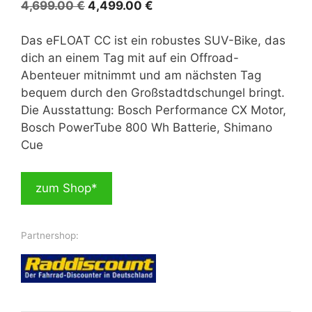
Ursprünglicher
Aktueller
4,699.00
€
4,499.00
€
Preis
Preis
war:
ist:
Das eFLOAT CC ist ein robustes SUV-Bike, das
4,699.00 €
4,499.00 €.
dich an einem Tag mit auf ein Offroad-
Abenteuer mitnimmt und am nächsten Tag
bequem durch den Großstadtdschungel bringt.
Die Ausstattung: Bosch Performance CX Motor,
Bosch PowerTube 800 Wh Batterie, Shimano
Cue
zum Shop*
Partnershop: