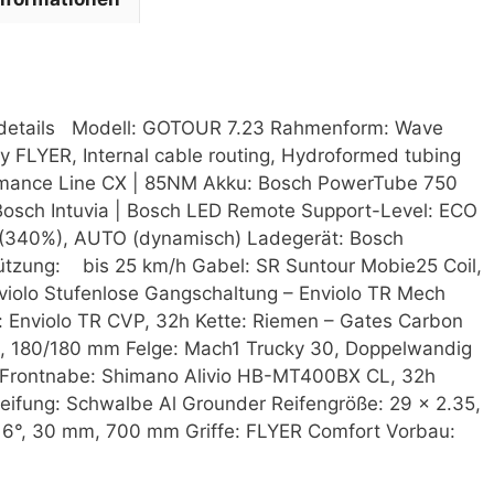
tdetails Modell: GOTOUR 7.23 Rahmenform: Wave
 FLYER, Internal cable routing, Hydroformed tubing
rmance Line CX | 85NM Akku: Bosch PowerTube 750
 Bosch Intuvia | Bosch LED Remote Support-Level: ECO
340%), AUTO (dynamisch) Ladegerät: Bosch
ützung: bis 25 km/h Gabel: SR Suntour Mobie25 Coil,
iolo Stufenlose Gangschaltung – Enviolo TR Mech
: Enviolo TR CVP, 32h Kette: Riemen – Gates Carbon
 180/180 mm Felge: Mach1 Trucky 30, Doppelwandig
t Frontnabe: Shimano Alivio HB-MT400BX CL, 32h
ereifung: Schwalbe Al Grounder Reifengröße: 29 x 2.35,
16°, 30 mm, 700 mm Griffe: FLYER Comfort Vorbau: