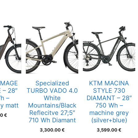
 IMAGE
Specialized
KTM MACINA
 – 28″
TURBO VADO 4.0
STYLE 730
h –
White
DIAMANT – 28″
ey matt
Mountains/Black
750 Wh –
Reflecitve 27;5″
machine grey
00
€
710 Wh Diamant
(silver+blue)
3,300.00
€
3,599.00
€