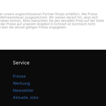
ber unsere angeschlossenen Partner-Shops erhältlich. Alle Preise
n Mehrwertsteuer ausgezeichnet. Wir weisen darauf hin, dass sich
haben können. Bitte überprüfen Sie den aktuellen Preis auf der Seite
g der Preise auf unserem Angebot in Echtzeit ist technisch nicht
 aber die aktuell gültigen Preise angegeben.
Service
Presse
Werbung
Newsletter
Aktuelle Jobs