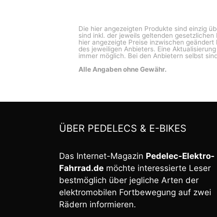
Die hier angezeigten Produkte sind einzig ü
sind inkl. der jeweils geltenden gesetzliche
hier angezeigte Preise inzwischen geändert 
des jeweiligen Anbieters. Eine Aktualisierun
immer möglich. Bei den Anbietern selbst sind
Alle Angaben ohne Gewähr.
ÜBER PEDELECS & E-BIKES
Das Internet-Magazin
Pedelec-Elektro-
Fahrrad.de
möchte interessierte Leser
bestmöglich über jegliche Arten der
elektromobilen Fortbewegung auf zwei
Rädern informieren.