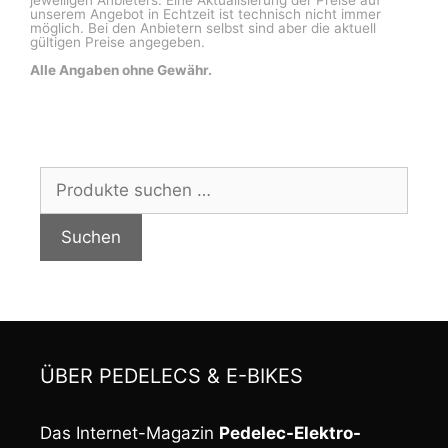
jeweiligen Anbieters. Eine Aktualisierung der Preise auf
unserem Angebot in Echtzeit ist technisch nicht immer
möglich. Bei den Anbietern selbst sind aber die aktuell
gültigen Preise angegeben.
Alle Angaben ohne Gewähr.
Suchen
nach:
Suchen
ÜBER PEDELECS & E-BIKES
Das Internet-Magazin
Pedelec-Elektro-