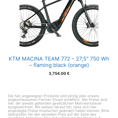
KTM MACINA TEAM 772 – 27;5″ 750 Wh
– flaming black (orange)
3,754.00
€
Die hier angezeigten Produkte sind einzig über unsere
angeschlossenen Partner-Shops erhältlich. Alle Preise sind
inkl. der jeweils geltenden gesetzlichen Mehrwertsteuer
ausgezeichnet. Wir weisen darauf hin, dass sich hier
angezeigte Preise inzwischen geändert haben können. Bitte
überprüfen Sie den aktuellen Preis auf der Seite des