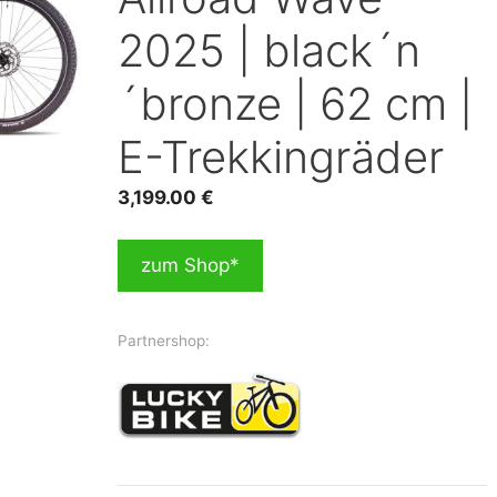
2025 | black´n
´bronze | 62 cm |
E-Trekkingräder
3,199.00
€
zum Shop*
Partnershop: