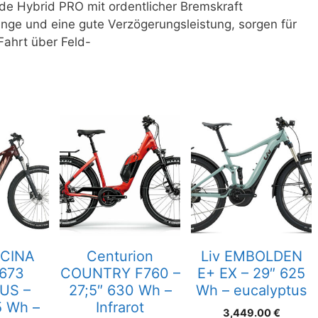
e Hybrid PRO mit ordentlicher Bremskraft
änge und eine gute Verzögerungsleistung, sorgen für
Fahrt über Feld-
CINA
Centurion
Liv EMBOLDEN
673
COUNTRY F760 –
E+ EX – 29″ 625
US –
27;5″ 630 Wh –
Wh – eucalyptus
5 Wh –
Infrarot
3,449.00
€