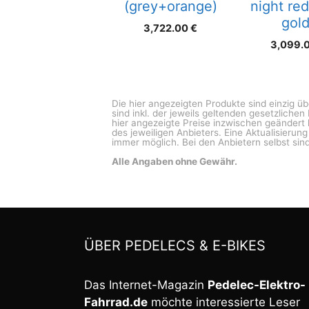
(grey+orange)
night red
gold
3,722.00
€
3,099.
Die hier angezeigten Produkte sind einzig ü
sind inkl. der jeweils geltenden gesetzliche
hier angezeigte Preise inzwischen geändert 
des jeweiligen Anbieters. Eine Aktualisierun
immer möglich. Bei den Anbietern selbst sind
Alle Angaben ohne Gewähr.
ÜBER PEDELECS & E-BIKES
Das Internet-Magazin
Pedelec-Elektro-
Fahrrad.de
möchte interessierte Leser