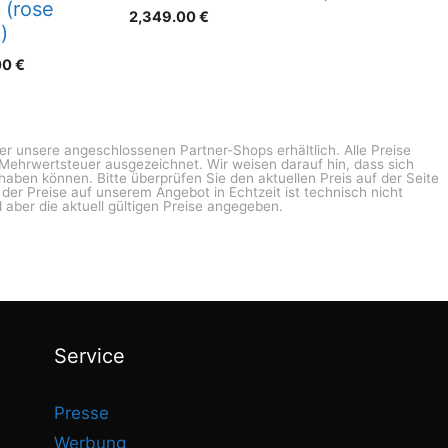
 (rose
2,349.00
€
)
00
€
ber unsere angeschlossenen Partner-Shops erhältlich. Alle Preise
n Mehrwertsteuer ausgezeichnet. Wir weisen darauf hin, dass sich
haben können. Bitte überprüfen Sie den aktuellen Preis auf der Seite
g der Preise auf unserem Angebot in Echtzeit ist technisch nicht
 aber die aktuell gültigen Preise angegeben.
Service
Presse
Werbung