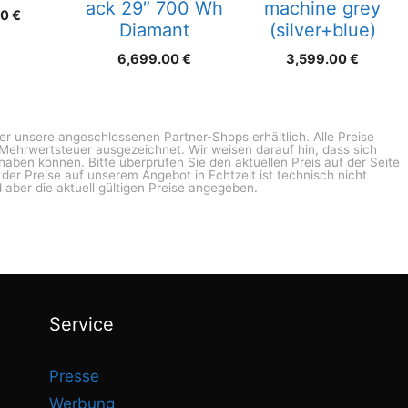
ack 29″ 700 Wh
machine grey
00
€
Diamant
(silver+blue)
6,699.00
€
3,599.00
€
ber unsere angeschlossenen Partner-Shops erhältlich. Alle Preise
n Mehrwertsteuer ausgezeichnet. Wir weisen darauf hin, dass sich
haben können. Bitte überprüfen Sie den aktuellen Preis auf der Seite
g der Preise auf unserem Angebot in Echtzeit ist technisch nicht
 aber die aktuell gültigen Preise angegeben.
Service
Presse
Werbung