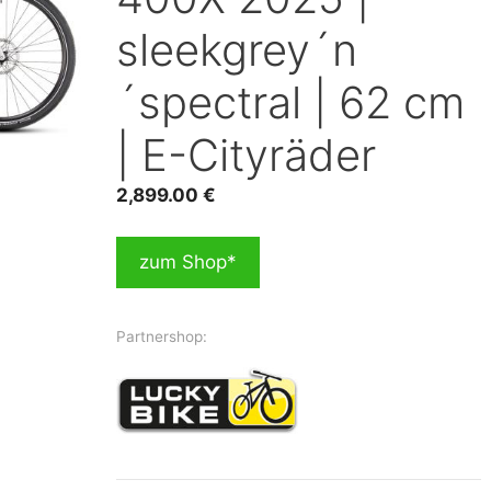
sleekgrey´n
´spectral | 62 cm
| E-Cityräder
2,899.00
€
zum Shop*
Partnershop: