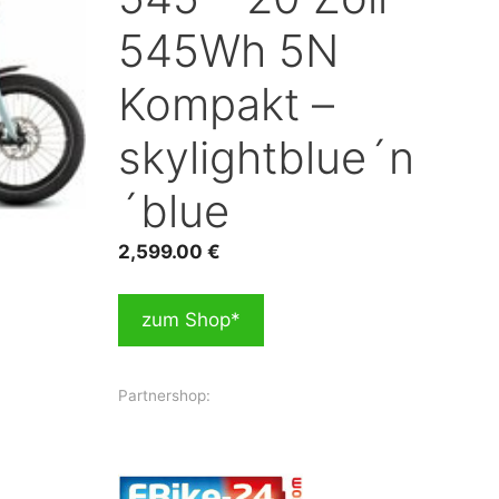
545Wh 5N
Kompakt –
skylightblue´n
´blue
2,599.00
€
zum Shop*
Partnershop: