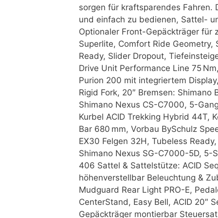
sorgen für kraftsparendes Fahren
und einfach zu bedienen, Sattel- u
Optionaler Front-Gepäckträger für
Superlite, Comfort Ride Geometry, S
Ready, Slider Dropout, Tiefeinsteig
Drive Unit Performance Line 75 N
Purion 200 mit integriertem Displa
Rigid Fork, 20″ Bremsen: Shimano 
Shimano Nexus CS-C7000, 5-Gang 
Kurbel ACID Trekking Hybrid 44T, 
Bar 680 mm, Vorbau BySchulz Speed
EX30 Felgen 32H, Tubeless Ready
Shimano Nexus SG-C7000-5D, 5-Sp
406 Sattel & Sattelstütze: ACID S
höhenverstellbar Beleuchtung & Zu
Mudguard Rear Light PRO-E, Pedal
CenterStand, Easy Bell, ACID 20″ Se
Gepäckträger montierbar Steuersat