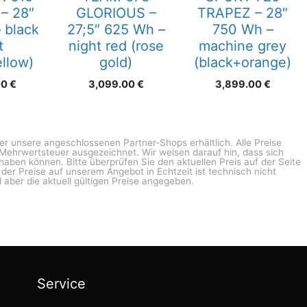
– 28″
GLORIOUS –
TRAPEZ – 28″
 black
27;5″ 625 Wh –
750 Wh –
t
night red (rose
machine grey
llow)
gold)
(black+orange)
00
€
3,099.00
€
3,899.00
€
ber unsere angeschlossenen Partner-Shops erhältlich. Alle Preise
n Mehrwertsteuer ausgezeichnet. Wir weisen darauf hin, dass sich
haben können. Bitte überprüfen Sie den aktuellen Preis auf der Seite
g der Preise auf unserem Angebot in Echtzeit ist technisch nicht
 aber die aktuell gültigen Preise angegeben.
Service