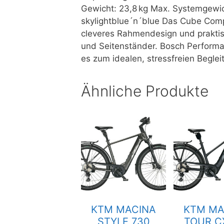
Gewicht: 23,8 kg Max. Systemgewic
skylightblue´n´blue Das Cube Comp
cleveres Rahmendesign und praktis
und Seitenständer. Bosch Perform
es zum idealen, stressfreien Beglei
Ähnliche Produkte
KTM MACINA
KTM MA
STYLE 730
TOUR C