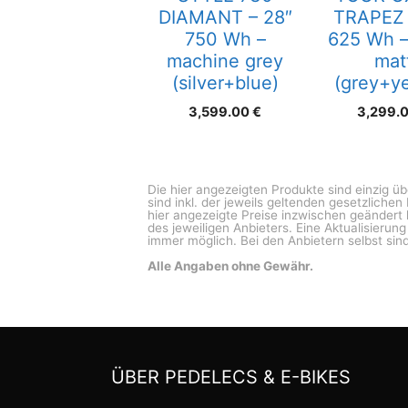
DIAMANT – 28″
TRAPEZ 
750 Wh –
625 Wh –
machine grey
mat
(silver+blue)
(grey+ye
3,599.00
€
3,299.
Die hier angezeigten Produkte sind einzig ü
sind inkl. der jeweils geltenden gesetzliche
hier angezeigte Preise inzwischen geändert 
des jeweiligen Anbieters. Eine Aktualisierun
immer möglich. Bei den Anbietern selbst sind
Alle Angaben ohne Gewähr.
ÜBER PEDELECS & E-BIKES