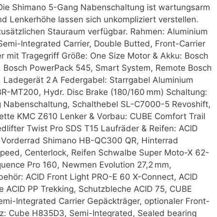
. Die Shimano 5-Gang Nabenschaltung ist wartungsarm
nd Lenkerhöhe lassen sich unkompliziert verstellen.
 zusätzlichen Stauraum verfügbar. Rahmen: Aluminium
emi-Integrated Carrier, Double Butted, Front-Carrier
er mit Tragegriff Größe: One Size Motor & Akku: Bosch
m, Bosch PowerPack 545, Smart System, Remote Bosch
y, Ladegerät 2 A Federgabel: Starrgabel Aluminium
BR-MT200, Hydr. Disc Brake (180/160 mm) Schaltung:
Nabenschaltung, Schalthebel SL-C7000-5 Revoshift,
Kette KMC Z610 Lenker & Vorbau: CUBE Comfort Trail
lifter Twist Pro SDS T15 Laufräder & Reifen: ACID
, Vorderrad Shimano HB-QC300 QR, Hinterrad
eed, Centerlock, Reifen Schwalbe Super Moto-X 62-
equence Pro 160, Newmen Evolution 27,2 mm,
behör: ACID Front Light PRO-E 60 X-Connect, ACID
e ACID PP Trekking, Schutzbleche ACID 75, CUBE
mi-Integrated Carrier Gepäckträger, optionaler Front-
z: Cube H835D3, Semi-Integrated, Sealed bearing