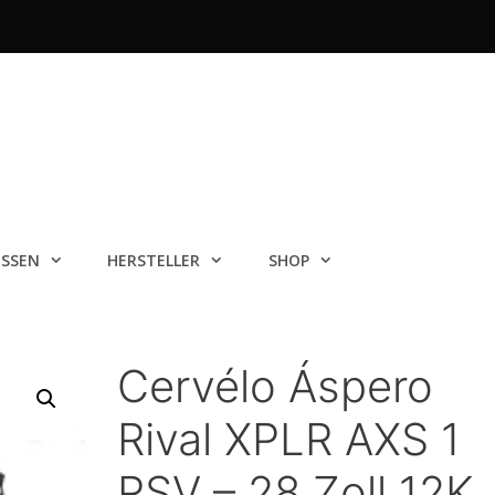
ISSEN
HERSTELLER
SHOP
Cervélo Áspero
Rival XPLR AXS 1
RSV – 28 Zoll 12K