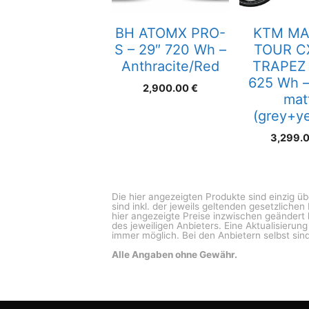
BH ATOMX PRO-
KTM MA
S – 29″ 720 Wh –
TOUR C
Anthracite/Red
TRAPEZ 
625 Wh –
2,900.00
€
mat
(grey+ye
3,299.
Die hier angezeigten Produkte sind einzig ü
sind inkl. der jeweils geltenden gesetzliche
hier angezeigte Preise inzwischen geändert 
des jeweiligen Anbieters. Eine Aktualisierun
immer möglich. Bei den Anbietern selbst sind
Alle Angaben ohne Gewähr.