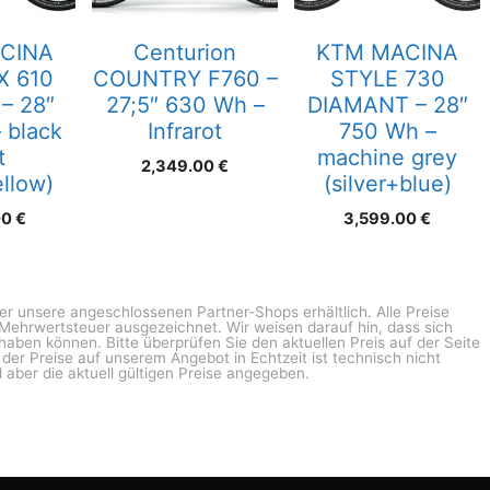
CINA
Centurion
KTM MACINA
X 610
COUNTRY F760 –
STYLE 730
– 28″
27;5″ 630 Wh –
DIAMANT – 28″
 black
Infrarot
750 Wh –
t
machine grey
2,349.00
€
llow)
(silver+blue)
00
€
3,599.00
€
ber unsere angeschlossenen Partner-Shops erhältlich. Alle Preise
n Mehrwertsteuer ausgezeichnet. Wir weisen darauf hin, dass sich
haben können. Bitte überprüfen Sie den aktuellen Preis auf der Seite
g der Preise auf unserem Angebot in Echtzeit ist technisch nicht
 aber die aktuell gültigen Preise angegeben.