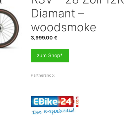
Diamant –
woodsmoke
3,999.00
€
zum Shop*
Partnershop: