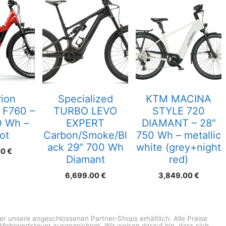
ion
Specialized
KTM MACINA
F760 –
TURBO LEVO
STYLE 720
0 Wh –
EXPERT
DIAMANT – 28″
rot
Carbon/Smoke/Bl
750 Wh – metallic
ack 29″ 700 Wh
white (grey+night
00
€
Diamant
red)
6,699.00
€
3,849.00
€
ber unsere angeschlossenen Partner-Shops erhältlich. Alle Preise
n Mehrwertsteuer ausgezeichnet. Wir weisen darauf hin, dass sich