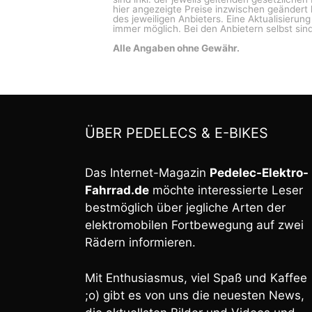
hier angezeigte Preise inzwischen geändert 
des jeweiligen Anbieters. Eine Aktualisierun
immer möglich. Bei den Anbietern selbst sind
Alle Angaben ohne Gewähr.
ÜBER PEDELECS & E-BIKES
Das Internet-Magazin
Pedelec-Elektro-
Fahrrad.de
möchte interessierte Leser
bestmöglich über jegliche Arten der
elektromobilen Fortbewegung auf zwei
Rädern informieren.
Mit Enthusiasmus, viel Spaß und Kaffee
;o) gibt es von uns die neuesten News,