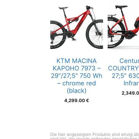
KTM MACINA
Centur
KAPOHO 7973 –
COUNTRY 
29″/27;5″ 750 Wh
27;5″ 63
– chrome red
Infra
(black)
2,349.
4,299.00
€
Die hier angezeigten Produkte sind einzig ü
sind inkl. der jeweils geltenden gesetzliche