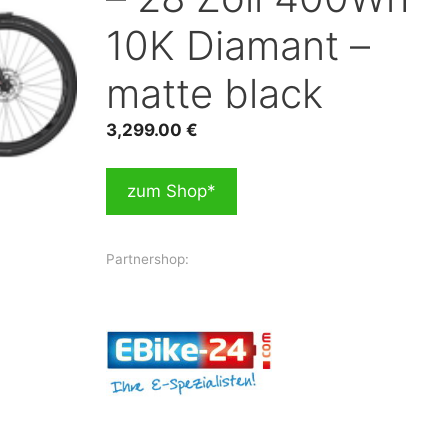
10K Diamant –
matte black
3,299.00
€
zum Shop*
Partnershop: