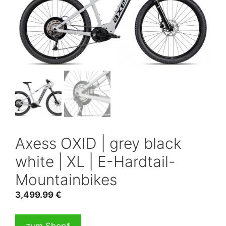
Axess OXID | grey black
white | XL | E-Hardtail-
Mountainbikes
3,499.99
€
zum Shop*