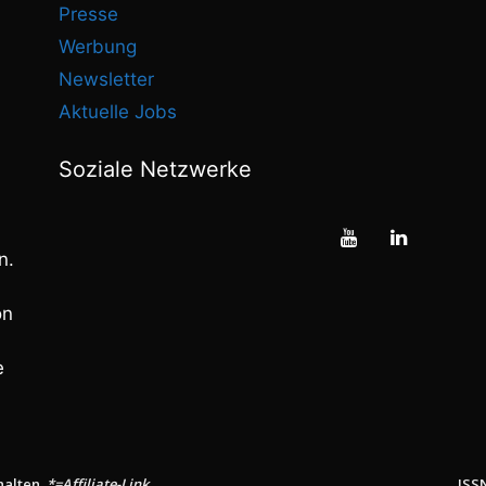
Presse
Werbung
Newsletter
Aktuelle Jobs
Soziale Netzwerke
n.
on
e
halten.
*=Affiliate-Link
ISS