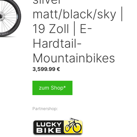
matt/black/sky |
19 Zoll | E-
Hardtail-
Mountainbikes
3,599.99
€
zum Shop*
Partnershop: