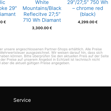
lic
White
29″/27;5″ 750 Wh
oke 29″
Mountains/Black
– chrome red
iamant
Reflecitve 27;5″
(black)
710 Wh Diamant
00
€
4,299.00
€
3,300.00
€
ber unsere angeschlossenen Partner-Shops erhältlich. Alle Preise
n Mehrwertsteuer ausgezeichnet. Wir weisen darauf hin, dass sich
haben können. Bitte überprüfen Sie den aktuellen Preis auf der Seite
g der Preise auf unserem Angebot in Echtzeit ist technisch nicht
 aber die aktuell gültigen Preise angegeben.
Service