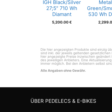
IGH Black/Silver
Metal
27;5″ 710 Wh
Green/Sm
Diamant
530 Wh D
5,200.00
€
2,299.
Die hier angezeigten Produkte sind einzig ü
sind inkl. der jeweils geltenden gesetzliche
hier angezeigte Preise inzwischen geändert 
des jeweiligen Anbieters. Eine Aktualisierun
immer möglich. Bei den Anbietern selbst sind
Alle Angaben ohne Gewähr.
ÜBER PEDELECS & E-BIKES