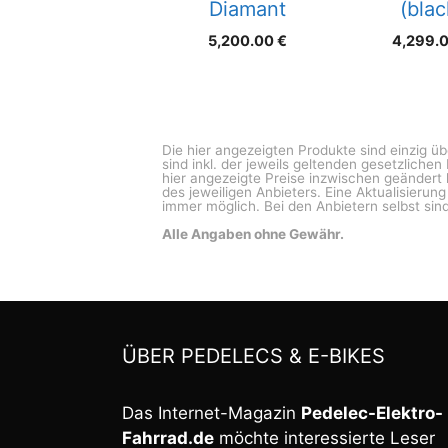
Diamant
(blac
5,200.00
€
4,299.
Die hier angezeigten Produkte sind einzig ü
sind inkl. der jeweils geltenden gesetzliche
hier angezeigte Preise inzwischen geändert 
des jeweiligen Anbieters. Eine Aktualisierun
immer möglich. Bei den Anbietern selbst sind
Alle Angaben ohne Gewähr.
ÜBER PEDELECS & E-BIKES
Das Internet-Magazin
Pedelec-Elektro-
Fahrrad.de
möchte interessierte Leser