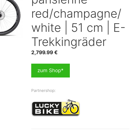
red/champagne/
white | 51 cm | E-
Trekkingräder
2,799.99
€
zum Shop*
Partnershop: