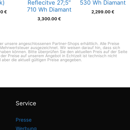
k)
Reflecitve 27;5″
530 Wh Diamant
710 Wh Diamant
00
€
2,299.00
€
3,300.00
€
ber unsere angeschlossenen Partner-Shops erhältlich. Alle Preise
n Mehrwertsteuer ausgezeichnet. Wir weisen darauf hin, dass sich
haben können. Bitte überprüfen Sie den aktuellen Preis auf der Seite
g der Preise auf unserem Angebot in Echtzeit ist technisch nicht
 aber die aktuell gültigen Preise angegeben.
Service
Presse
Werbung