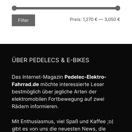
Min.
Max.
Preis:
1,270 €
—
3,050 €
Filter
Preis
Preis
ÜBER PEDELECS & E-BIKES
Das Internet-Magazin
Pedelec-Elektro-
Fahrrad.de
möchte interessierte Leser
bestmöglich über jegliche Arten der
elektromobilen Fortbewegung auf zwei
Rädern informieren.
Mit Enthusiasmus, viel Spaß und Kaffee ;o)
gibt es von uns die neuesten News, die