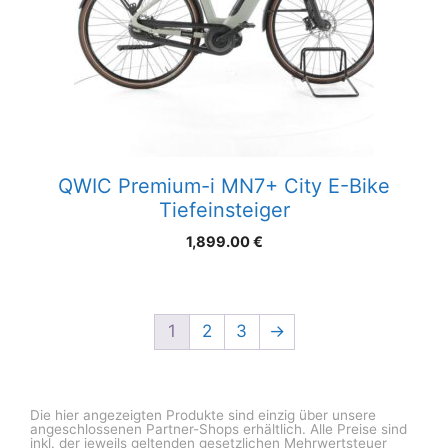
QWIC Premium-i MN7+ City E-Bike
Tiefeinsteiger
1,899.00
€
1
2
3
→
Die hier angezeigten Produkte sind einzig über unsere
angeschlossenen Partner-Shops erhältlich. Alle Preise sind
inkl. der jeweils geltenden gesetzlichen Mehrwertsteuer