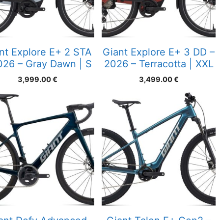
nt Explore E+ 2 STA
Giant Explore E+ 3 DD –
026 – Gray Dawn | S
2026 – Terracotta | XXL
3,999.00
€
3,499.00
€