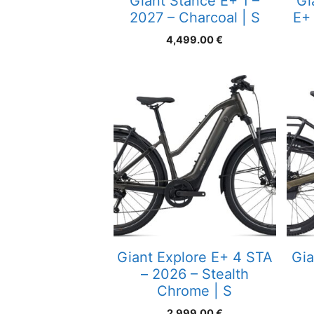
Giant Stance E+ 1 –
Gi
2027 – Charcoal | S
E+ 
4,499.00
€
Giant Explore E+ 4 STA
Gia
– 2026 – Stealth
Chrome | S
2,999.00
€