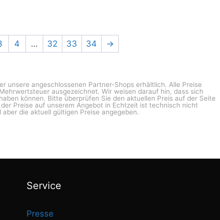
3
4
…
32
33
34
→
ber unsere angeschlossenen Partner-Shops erhältlich. Alle Preise
n Mehrwertsteuer ausgezeichnet. Wir weisen darauf hin, dass sich
haben können. Bitte überprüfen Sie den aktuellen Preis auf der Seite
g der Preise auf unserem Angebot in Echtzeit ist technisch nicht
 aber die aktuell gültigen Preise angegeben.
Service
Presse