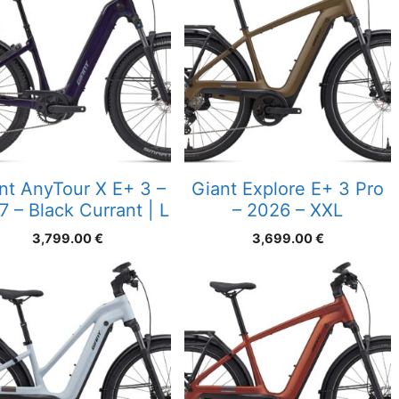
nt AnyTour X E+ 3 –
Giant Explore E+ 3 Pro
7 – Black Currant | L
– 2026 – XXL
3,799.00
€
3,699.00
€