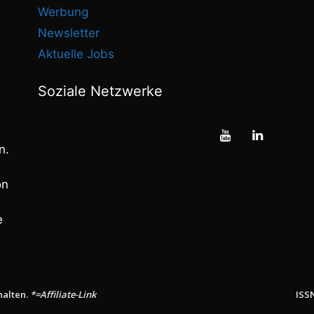
Werbung
Newsletter
Aktuelle Jobs
Soziale Netzwerke
n.
on
e
halten.
*=Affiliate-Link
ISS