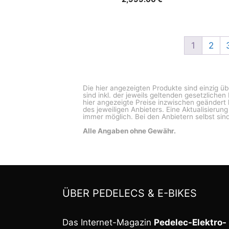
1
2
Die hier angezeigten Produkte sind einzig ü
sind inkl. der jeweils geltenden gesetzliche
hier angezeigte Preise inzwischen geändert 
des jeweiligen Anbieters. Eine Aktualisierun
immer möglich. Bei den Anbietern selbst sind
Alle Angaben ohne Gewähr.
ÜBER PEDELECS & E-BIKES
Das Internet-Magazin
Pedelec-Elektro-