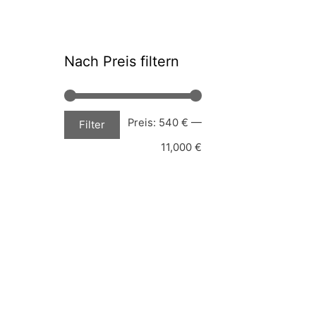
Nach Preis filtern
Min.
Max.
Preis:
540 €
—
Filter
Preis
Preis
11,000 €