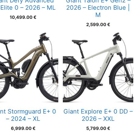
ant Defy Advanced
Giant Talon E+ Gen2 –
Elite 0 – 2026 – ML
2026 – Electron Blue |
M
10,499.00
€
2,599.00
€
nt Stormguard E+ 0
Giant Explore E+ 0 DD –
– 2024 – XL
2026 – XXL
6,999.00
€
5,799.00
€