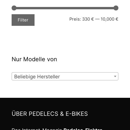
Min.
Max.
Preis:
330 €
—
10,000 €
Filter
Preis
Preis
Nur Modelle von
Beliebige Hersteller
ÜBER PEDELECS & E-BIKES