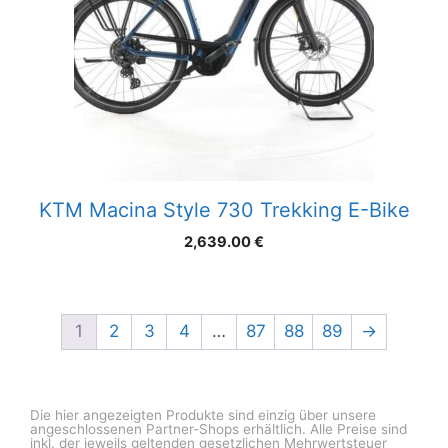
KTM Macina Style 730 Trekking E-Bike
2,639.00
€
1
2
3
4
…
87
88
89
→
Die hier angezeigten Produkte sind einzig über unsere
angeschlossenen Partner-Shops erhältlich. Alle Preise sind
inkl. der jeweils geltenden gesetzlichen Mehrwertsteuer