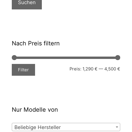
Suchen
Nach Preis filtern
Min.
Max.
Preis:
1,290 €
—
4,500 €
Filter
Preis
Preis
Nur Modelle von
Beliebige Hersteller